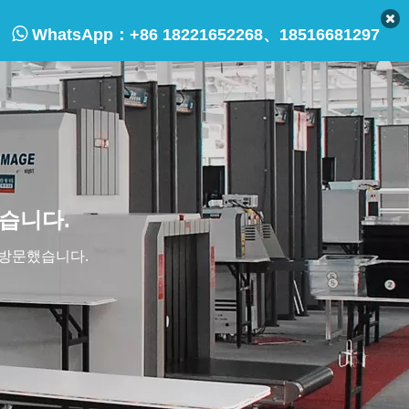

WhatsApp：
+86 18221652268、18516681297
습니다.
 방문했습니다.