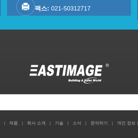
팩스:
021-50312717
|
제품
|
회사 소개
|
기술
|
소식
|
문의하기
|
개인 정보 