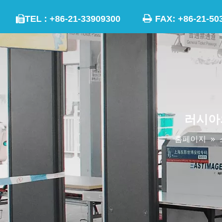

TEL : +86-21-33909300
FAX: +86-21

러시아
홈페이지
»