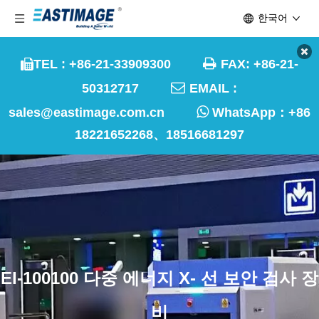
한국어

TEL : +86-21-33909300
FAX: +86-21-


50312717
EMAIL :

sales@eastimage.com.cn
WhatsApp：
+86
18221652268、18516681297
EI-100100 다중 에너지 X- 선 보안 검사 장
비