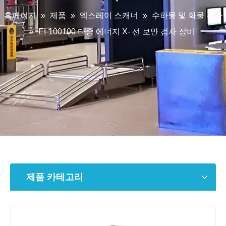
홈페이지
»
제품
»
엑스레이 스캐너
»
수하물 및 화물 검사
»
EI-100100 다중 에너지 X- 선 보안 검사 장비
제품 카테고리