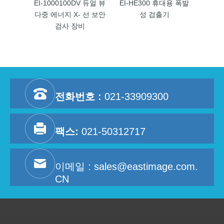
EI-1000100DV 듀얼 뷰
EI-HE300 휴대용 폭발
EI-1
다중 에너지 X- 선 보안
성 검출기
다중 에
검사 장비
전화번호 :
021-33909300
팩스:
021-50312717
이메일 :
sales@eastimage.com.
CN