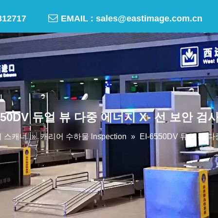

-50312717
EMAIL :
sales@eastimage.com.cn
6550DV 듀얼 뷰 다중 에너지 X- 선 보안 검
 스캐너
»
캐리어 수하물 lnspection
»
EI-6550DV 듀얼 뷰 