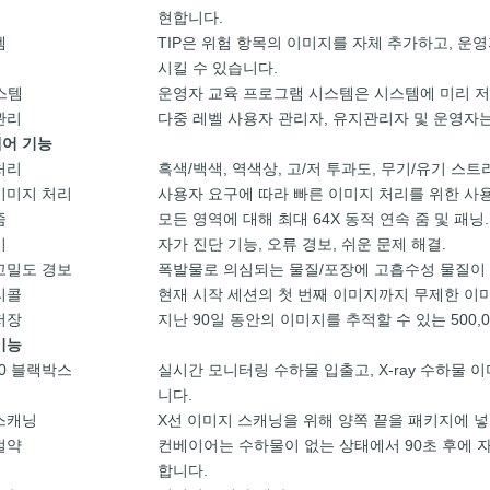
현합니다.
템
TIP은 위험 항목의 이미지를 자체 추가하고, 운
시킬 수 있습니다.
스템
운영자 교육 프로그램 시스템은 시스템에 미리 
관리
다중 레벨 사용자 관리자, 유지관리자 및 운영자
어 기능
처리
흑색/백색, 역색상, 고/저 투과도, 무기/유기 스트
이미지 처리
사용자 요구에 따라 빠른 이미지 처리를 위한 사
줌
모든 영역에 대해 최대 64X 동적 연속 줌 및 패닝.
시
자가 진단 기능, 오류 경보, 쉬운 문제 해결.
고밀도 경보
폭발물로 의심되는 물질/포장에 고흡수성 물질이 
리콜
현재 시작 세션의 첫 번째 이미지까지 무제한 이
저장
지난 90일 동안의 이미지를 추적할 수 있는 500,
기능
100 블랙박스
실시간 모니터링 수하물 입출고, X-ray 수하물
니다.
스캐닝
X선 이미지 스캐닝을 위해 양쪽 끝을 패키지에 넣
절약
컨베이어는 수하물이 없는 상태에서 90초 후에 
합니다.