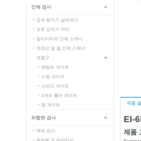
인체 검사
금속 탐지기 살펴보기
보유 감지기 처리
밀리미터파 인체 스캐너
적외선 및 열 인체 스캐너
개찰구
팬틸트 게이트
스윙 게이트
스피드 게이트
3개의 롤러 게이트
제품 
윙 게이트
EI
위험한 검사
액체 검사
제품
폭발물 및 마약검사