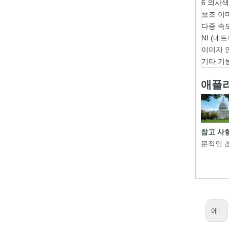
6 의사
보조 이
다중 속
NI (네
이미지 
기타 기
애플
참고 사
문적인 
에: