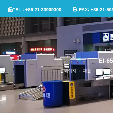

TEL : +86-21-33909300
FAX: +86-21

EI-
홈페이지
»
제품
»
엑스레이