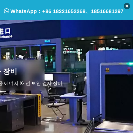

WhatsApp：
+86 18221652268、18516681297
사 장비
다중 에너지 X- 선 보안 검사 장비