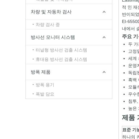
Easti
적 인 재
차량 및 자동차 검사
반이되었
EI-65
차량 검사 중
내에서 
주요 기
방사선 모니터 시스템
두 가
터널형 방사선 검출 시스템
고정밀
세계 
휴대용 방사선 검출 시스템
운영자
방폭 제품
독립된
흑백 
방폭 용기
모듈식
폭발 담요
우수한
침투,
높은
제품 
표준 기
하나의 