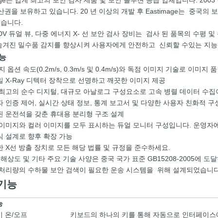
mage는 업계 최고의 보안 검사 제품 및 보안 솔루션 공급 업체입니다. 200
산권을 보유하고 있습니다. 20 년 이상의 개발 후 Eastimage는 중국의 
습니다.
50DV 듀얼 뷰, 다중 에너지 X- 선 보안 검사 장비는 검사 된 품목의 수평
숨겨진 밀수품 감지를 향상시켜 사용자에게 안전하고 신뢰할 수있는 지능
능
지 옵션 속도(0.2m/s, 0.3m/s 및 0.4m/s)와 독점 이미지 기술로 이
 X-Ray 디텍터 장착으로 선명하고 깨끗한 이미지 제공
최고의 순수 디지털, 대규모 아날로그 구성요소로 고속 병렬 데이터 수집
 인증 제어, 실시간 상태 정보, 통계 보고서 및 다양한 사용자 친화적 구
 운전석을 갖춘 휴대용 분리형 구조 설계
이미지와 컬러 이미지를 모두 표시하는 듀얼 모니터 구성입니다. 운영자
 설계로 향후 확장 가능
 X선 방출 장치로 모든 해당 법률 및 규정을 준수하세요.
 해상도 및 기타 주요 기술 사양은 중국 국가 표준 GB15208-2005에 
 처리량의 수하물 보안 검색이 필요한 운송 시스템을 위해 설계되었습니다
기능
능
키 온/오프
키보드의 하나의 키를 통해 자동으로 인터페이스에