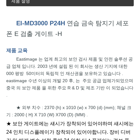
제품 설명
EI-MD3000
P24H
연습
금속
탐지기 세포
폰
E
검출 게이트 -H
제품
교육
Eastimage
는
업계 최고의 보안
검사
제품 및 안전 솔루션
공
급 업체 입니다.
2003 년에 설립 된
이
회사는 생산 기지에 대한
000 평방
50
미터의 독립적 인
재산권을
보유하고 있습니다
.
eastimage
수년 이상의
개발
20
후,
는
주요
공급 업체가되었으며
중국
의
보안
제품
을
위한
주요
R & D 및
제조 기반
이 되었습니다
.
외부 치수 : 2370 (h) x
1010 (w) x 700
(d) (mm);
채널
크
★
기 :
2000
(
H) X
710
(W) X700
(D)
(MM)
.
★ 보안 게이트에는 섀시가 장착되어 있어야하며 섀시에는
24 인치 디스플레이가 장착되어 있어야합니다. 장비 디버