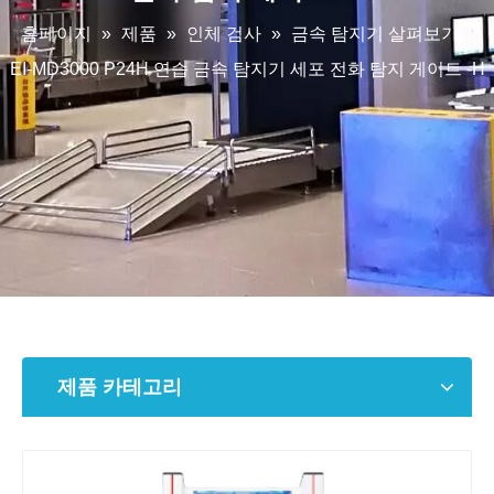
홈페이지
»
제품
»
인체 검사
»
금속 탐지기 살펴보기
»
EI-MD3000 P24H 연습 금속 탐지기 세포 전화 탐지 게이트 -H
제품 카테고리