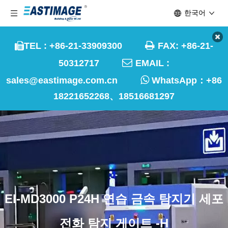
한국어

TEL : +86-21-33909300
FAX: +86-21-


50312717
EMAIL :

sales@eastimage.com.cn
WhatsApp：
+86
18221652268、18516681297
EI-MD3000 P24H 연습 금속 탐지기 세포
전화 탐지 게이트 -H