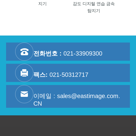
지기
감도 디지털 연습 금속
감도 
탐지기
전화번호 :
021-33909300
팩스:
021-50312717
이메일 :
sales@eastimage.com.
CN