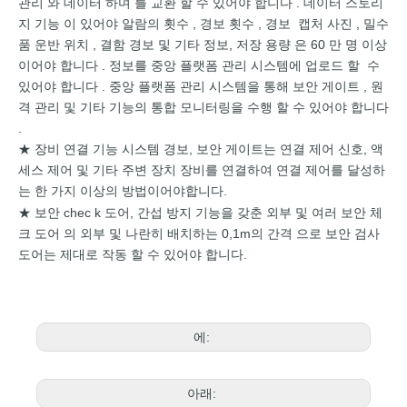
관리 와 데이터 하며
를
교환
할 수
있어야
합니다 .
데이터
스토리
지
기능
이
있어야
알람의 횟수
, 경보 횟수
,
경보
캡처
사진
,
밀수
품
운반
위치
,
결함
경보
및 기타 정보,
저장
용량
은
60
만
명
이상
이어야
합니다
.
정보를 중앙
플랫폼
관리 시스템에 업로드
할
수
있어야
합니다
.
중앙
플랫폼
관리
시스템을
통해
보안
게이트
,
원
격
관리
및 기타 기능의
통합 모니터링을 수행 할 수
있어야
합니다
.
장비 연결 기능 시스템 경보, 보안 게이트는 연결 제어 신호, 액
★
세스 제어 및 기타 주변 장치 장비를 연결하여 연결 제어를 달성하
는 한 가지 이상의 방법이어야합니다.
★ 보안 chec k 도어,
간섭 방지 기능을 갖춘
외부
및
여러
보안 체
크 도어
의
외부
및 나란히
배치하는
0,1m의 간격 으로
보안 검사
도어는
제대로
작동
할 수 있어야 합니다.
에:
아래: