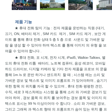
제품
기능
휴대
전화
탐지
기능 :
전자 제품을 운반하는 직원 (대기,
★
끄기,
ON,
배터리
제거
,
SIM
카드
제거 ,
SIM 카드
제거 ,
보안
게
이트
를
통해
휴대
전화
상태
5
층
5
층
으로
사운드
및
가벼운
알
람
을
생성
할
수
있어야
하며
텍스트
를
통해
이미지
의
유형
을
보
여줄
수
있어야
합니다
.
휴대 전화,
포
시계, 전자 시계,
iPad5, Walkie-Talkies,
별
★
도의
휴대
전화
리튬
배터리,
노트북 컴퓨터, 음성 레코더,
모바일
하드 드라이브, 디지털 카메라
및
기타
전자
제품을 프로브
의 문을
통해
1m
/s
로
운반 하거나
샌드위치
할 때
; 시스템
에는 소리
및
가벼운
경보
및 텍스트
및
이미지 프롬프트
가 있어야하며
, 숨기기
위한 항목
의 위치를
​​자극
할
수 있으며
,
휴대
전화
평평한 견인,
수직,
세로 3
제스처에는
시스템
을 통해
소리
와 가벼운 경보가
있
어야
하며
,
경보
품목
의
위치
를
​​보여주는 경보
품목
및
이미지
의
텍스트 표시는
99
%
이상이어야 수
합니다
.
소리
와
가벼운
경보,
그리고
그래픽
과
텍스트
형태
의
프롬프트가
숨어
있는
위치
를
프