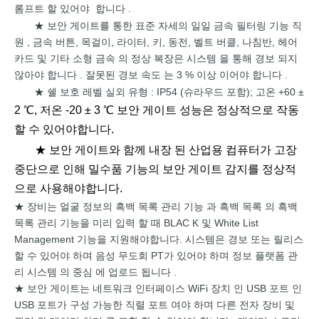
롬프트
할
있어야
합니다
.
보안 게이트를 통한
표준 자세의
일일
금속
필터링 기능
직
★
원 ,
금속
버튼,
목걸이,
라이터,
키, 동전, 벨트 버클, 나침반,
헤어
카드
및
기타
소형
금속
의
정상 복장은
시스템
을
통해
경보 되지
않아야
합니다
.
잘못된
경보
속도
는
3
%
이상
이어야
합니다
.
쉘
보호
레벨 실외 유형 :
IP54 (슈라우드 포함);
고온 +60
±
★
2 ℃, 저온 -20 ± 3 ℃ 보안 게이트 성능은 정상적으로 작동
할 수 있어야합니다.
★ 보안 게이트와 함께 내장 된 산업용 컴퓨터가 고장
중단으로 인해 밀수품 기능의 보안 게이트 감지를 정상적
으로 사용해야합니다.
장비는
얼굴 정보의
흑백 목록 관리
기능
과
흑백 목록
의
흑백
★
목록
관리 기능을
미리
입력
할 때 BLAC
K 및 White List
Management
기능을 지원해야합니다.
시스템은
경보
또는
릴리스
할
수
있어야
하며
음성
무도회 PT가
있어야 하며
정보
플랫폼
관
리 시스템
의
중심
에
업로드
됩니다
.
보안 게이트는
네트워크
인터페이스 WiFi 장치 인 USB
포트 인
★
USB 포트가
구성 가능한
직렬
포트
여야
하며 다른
전자 장비 및