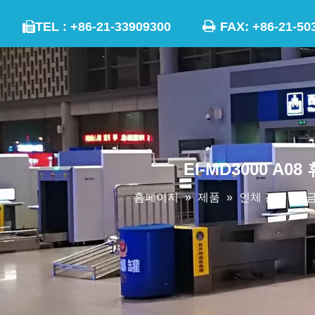

TEL : +86-21-33909300
FAX: +86-21

EI-MD3000 
홈페이지
»
제품
»
인체 검사
»