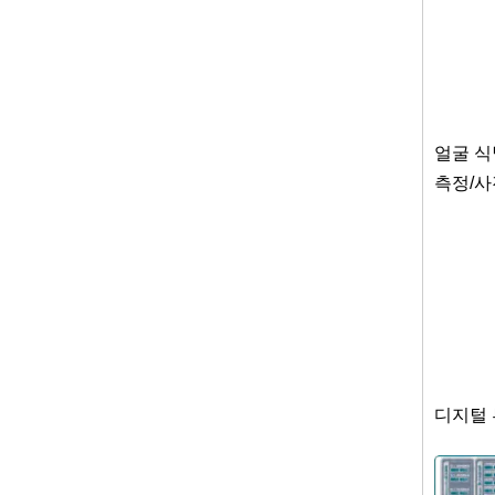
얼굴 식
측정/사
디지털 