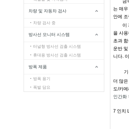
금
는 매우
차량 및 자동차 검사
안에 조
차량 검사 중
이
을 사용
방사선 모니터 시스템
초과 함
터널형 방사선 검출 시스템
운반 및
휴대용 방사선 검출 시스템
니다. 
방폭 제품
기
방폭 용기
더 많은
폭발 담요
도/카메
인간화 
7 인치 