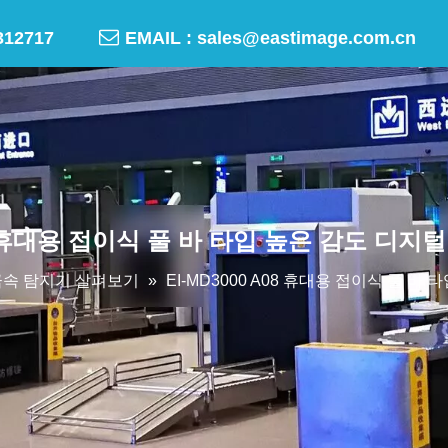

-50312717
EMAIL :
sales@eastimage.com.cn
A08 휴대용 접이식 풀 바 타입 높은 감도 디지
금속 탐지기 살펴보기
»
EI-MD3000 A08 휴대용 접이식 풀 바