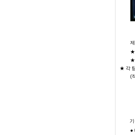
제
★
★
★ 각 
(
기
●