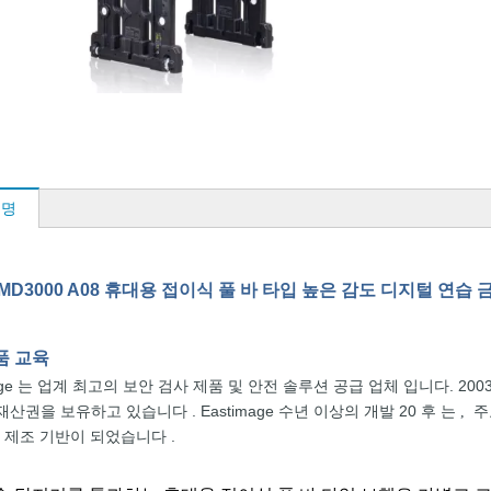
설명
-MD3000 A08 휴대용 접이식 풀 바 타입 높은 감도 디지털 연습
품
교육
age
는
업계 최고의 보안
검사
제품 및 안전 솔루션
공급 업체 입니다.
200
 재산권을
보유하고 있습니다
. Eastimage
수년 이상의
개발
20
후
는
주
,
및
제조 기반이
되었습니다
.