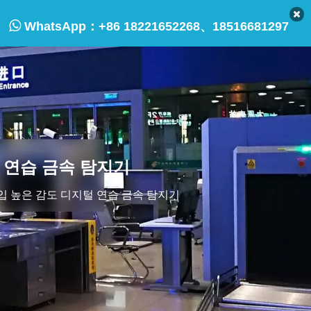

WhatsApp：
+86 18221652268、18516681297
털 연습 금속 탐지기
 타입 높은 감도 디지털 연습 금속 탐지기