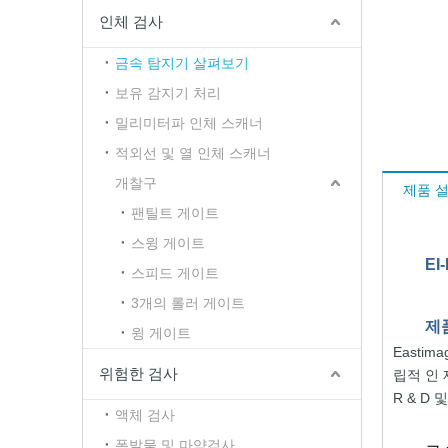
인체 검사
금속 탐지기 살펴보기
보유 감지기 처리
밀리미터파 인체 스캐너
적외선 및 열 인체 스캐너
개찰구
제품 
팬틸트 게이트
스윙 게이트
EI
스피드 게이트
3개의 롤러 게이트
제
윙 게이트
Eastim
위험한 검사
립적 인
R & D 
액체 검사
폭발물 및 마약검사