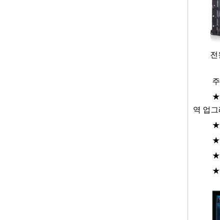
전
주
★
역 업그
★
★
★
★