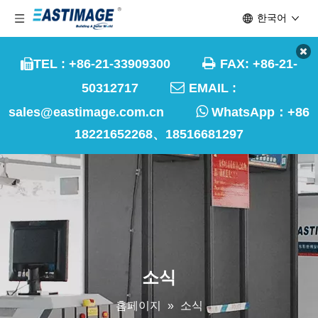
한국어

TEL : +86-21-33909300
FAX: +86-21-


50312717
EMAIL :

sales@eastimage.com.cn
WhatsApp：
+86
18221652268、18516681297
소식
홈페이지
»
소식