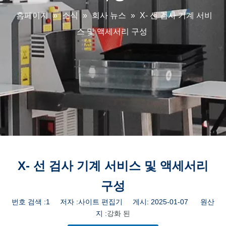
홈페이지
»
소식
»
회사 뉴스
»
X- 선 검사 기계 서비
스 및 액세서리 구성
X- 선 검사 기계 서비스 및 액세서리
구성
번호 검색 :
1
저자 :사이트 편집기 게시: 2025-01-07 원산
지 :
강화 된