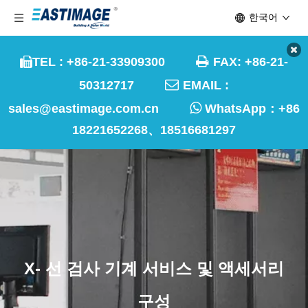
한국어

TEL : +86-21-33909300
FAX: +86-21-


50312717
EMAIL :

sales@eastimage.com.cn
WhatsApp：
+86
18221652268、18516681297
X- 선 검사 기계 서비스 및 액세서리
구성