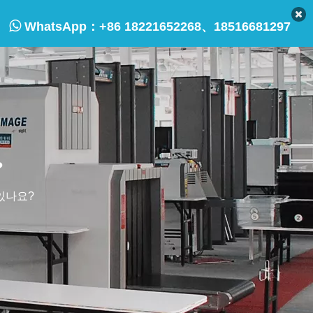

WhatsApp：
+86 18221652268、18516681297
?
있나요?