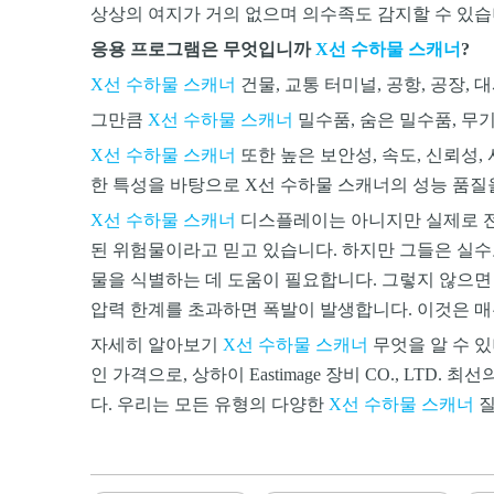
상상의 여지가 거의 없으며 의수족도 감지할 수 있습
응용 프로그램은 무엇입니까
X선 수하물 스캐너
?
X선 수하물 스캐너
건물, 교통 터미널, 공항, 공장, 
그만큼
X선 수하물 스캐너
밀수품, 숨은 밀수품, 무
X선 수하물 스캐너
또한 높은 보안성, 속도, 신뢰성
한 특성을 바탕으로 X선 수하물 스캐너의 성능 품질
X선 수하물 스캐너
디스플레이는 아니지만 실제로 전체
된 위험물이라고 믿고 있습니다. 하지만 그들은 실
물을 식별하는 데 도움이 필요합니다. 그렇지 않으면 
압력 한계를 초과하면 폭발이 발생합니다. 이것은 매
자세히 알아보기
X선 수하물 스캐너
무엇을 알 수 
인 가격으로,
상하이 Eastimage 장비 CO., LT
다. 우리는 모든 유형의 다양한
X선 수하물 스캐너
질