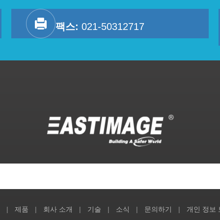
팩스:
021-50312717
|
제품
|
회사 소개
|
기술
|
소식
|
문의하기
|
개인 정보 