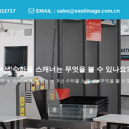

-50312717
EMAIL :
sales@eastimage.com.cn
X선 수하물 스캐너는 무엇을 볼 수 있나요
지
»
소식
»
회사 뉴스
»
X선 수하물 스캐너는 무엇을 볼 수 