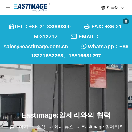
한국어

TEL : +86-21-33909300
FAX: +86-21-


50312717
EMAIL :

sales@eastimage.com.cn
WhatsApp：
+86
18221652268、18516681297
Eastimage:알제리와의 협력
홈페이지
»
소식
»
회사 뉴스
»
Eastimage:알제리와