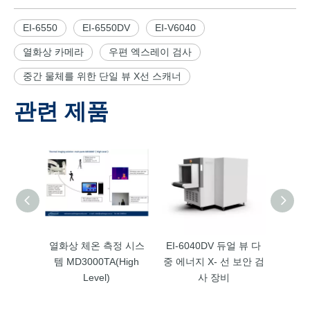
EI-6550
EI-6550DV
EI-V6040
열화상 카메라
우편 엑스레이 검사
중간 물체를 위한 단일 뷰 X선 스캐너
관련 제품
열화상 체온 측정 시스
EI-6040DV 듀얼 뷰 다
열화상
템 MD3000TA(High
중 에너지 X- 선 보안 검
템
Level)
사 장비