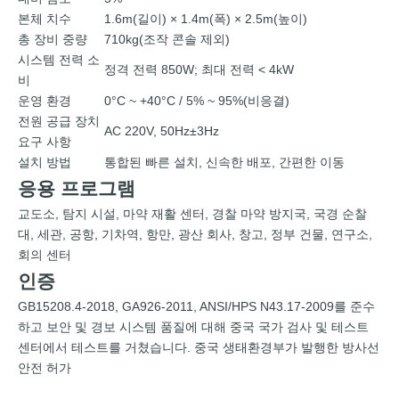
본체 치수
1.6m(길이) × 1.4m(폭) × 2.5m(높이)
총 장비 중량
710kg(조작 콘솔 제외)
시스템 전력 소
정격 전력 850W; 최대 전력 < 4kW
비
운영 환경
0°C ~ +40°C / 5% ~ 95%(비응결)
전원 공급 장치
AC 220V, 50Hz±3Hz
요구 사항
설치 방법
통합된 빠른 설치, 신속한 배포, 간편한 이동
응용 프로그램
교도소, 탐지 시설, 마약 재활 센터, 경찰 마약 방지국, 국경 순찰
대, 세관, 공항, 기차역, 항만, 광산 회사, 창고, 정부 건물, 연구소,
회의 센터
인증
GB15208.4-2018, GA926-2011, ANSI/HPS N43.17-2009를 준수
하고 보안 및 경보 시스템 품질에 대해 중국 국가 검사 및 테스트
센터에서 테스트를 거쳤습니다. 중국 생태환경부가 발행한 방사선
안전 허가