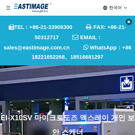
한국어

TEL : +86-21-33909300
FAX: +86-21-


50312717
EMAIL :

sales@eastimage.com.cn
WhatsApp：
+86
18221652268、18516681297
EI-X10SV 마이크로도즈 엑스레이 개인 보
안 스캐너