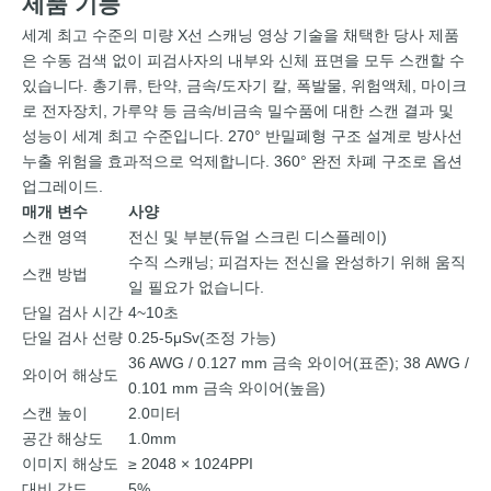
제품 기능
세계 최고 수준의 미량 X선 스캐닝 영상 기술을 채택한 당사 제품
은 수동 검색 없이 피검사자의 내부와 신체 표면을 모두 스캔할 수
있습니다. 총기류, 탄약, 금속/도자기 칼, 폭발물, 위험액체, 마이크
로 전자장치, 가루약 등 금속/비금속 밀수품에 대한 스캔 결과 및
성능이 세계 최고 수준입니다. 270° 반밀폐형 구조 설계로 방사선
누출 위험을 효과적으로 억제합니다. 360° 완전 차폐 구조로 옵션
업그레이드.
매개 변수
사양
스캔 영역
전신 및 부분(듀얼 스크린 디스플레이)
수직 스캐닝; 피검자는 전신을 완성하기 위해 움직
스캔 방법
일 필요가 없습니다.
단일 검사 시간
4~10초
단일 검사 선량
0.25-5μSv(조정 가능)
36 AWG / 0.127 mm 금속 와이어(표준); 38 AWG /
와이어 해상도
0.101 mm 금속 와이어(높음)
스캔 높이
2.0미터
공간 해상도
1.0mm
이미지 해상도
≥ 2048 × 1024PPI
대비 감도
5%