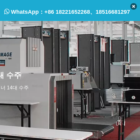

WhatsApp：
+86 18221652268、18516681297
4대 수주
캐너 14대 수주