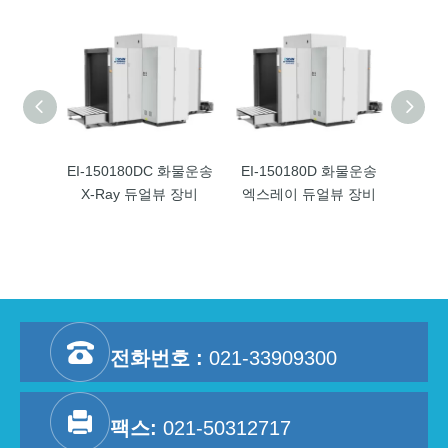
EI-150180DC 화물운송
EI-150180D 화물운송
EI-10
X-Ray 듀얼뷰 장비
엑스레이 듀얼뷰 장비
송 X-r
전화번호 :
021-33909300
팩스:
021-50312717