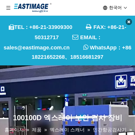
한국어

TEL : +86-21-33909300
FAX: +86-21-


50312717
EMAIL :

sales@eastimage.com.cn
WhatsApp：
+86
18221652268、18516681297
100100D 엑스레이 보안 검사 장비
홈페이지
»
제품
»
엑스레이 스캐너
»
민간항공검사기
»