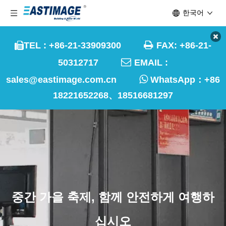
한국어

TEL : +86-21-33909300
FAX: +86-21-


50312717
EMAIL :

sales@eastimage.com.cn
WhatsApp：
+86
18221652268、18516681297
중간 가을 축제, 함께 안전하게 여행하
십시오