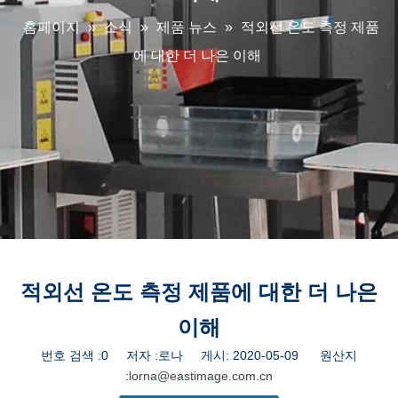
홈페이지
»
소식
»
제품 뉴스
»
적외선 온도 측정 제품
에 대한 더 나은 이해
적외선 온도 측정 제품에 대한 더 나은
이해
번호 검색 :
0
저자 :로나 게시: 2020-05-09 원산지
:
lorna@eastimage.com.cn