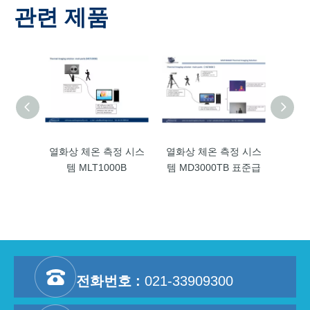
관련 제품
열화상 체온 측정 시스
열화상 체온 측정 시스
열화상
템 MLT1000B
템 MD3000TB 표준급
템 M
전화번호 :
021-33909300