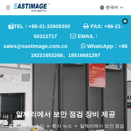
한국어

TEL : +86-21-33909300
FAX: +86-21-


50312717
EMAIL :

sales@eastimage.com.cn
WhatsApp：
+86
18221652268、18516681297
알제리에서 보안 점검 장비 제공
홈페이지
»
소식
»
회사 뉴스
»
알제리에서 보안 점검