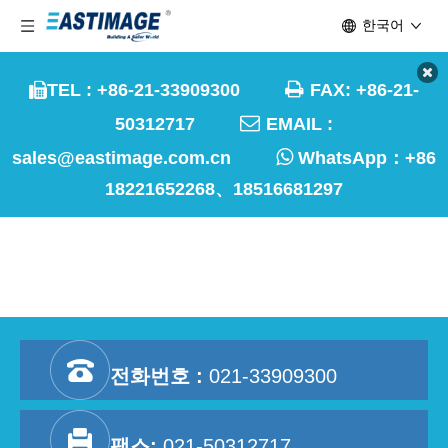
한국어

TEL : +86-21-33909300
FAX: +86-21-


50312717
EMAIL :

sales@eastimage.com.cn
WhatsApp：
+86
18221652268、18516681297
스리랑카 공항
홈페이지
»
시장
»
비행
»
비행
»
스리랑카 공항
전화번호 :
021-33909300
팩스:
021-50312717