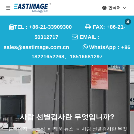
한국어

TEL : +86-21-33909300
FAX: +86-21-


50312717
EMAIL :

sales@eastimage.com.cn
WhatsApp：
+86
18221652268、18516681297
사람 선별검사란 무엇입니까?
홈페이지
»
소식
»
제품 뉴스
»
사람 선별검사란 무엇