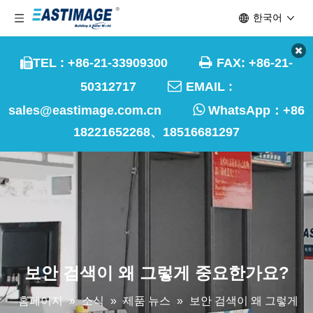
한국어

TEL : +86-21-33909300
FAX: +86-21-


50312717
EMAIL :

sales@eastimage.com.cn
WhatsApp：
+86
18221652268、18516681297
보안 검색이 왜 그렇게 중요한가요?
홈페이지
»
소식
»
제품 뉴스
»
보안 검색이 왜 그렇게