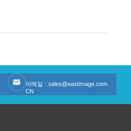
이메일 :
sales@eastimage.com.
CN