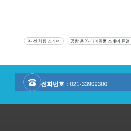
X- 선 차량 스캐너
공항 용 X- 레이화물 스캐너 듀얼
전화번호 :
021-33909300