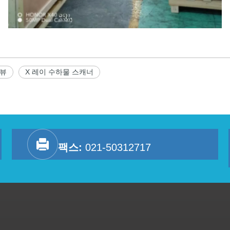
 뷰
X 레이 수하물 스캐너
팩스:
021-50312717