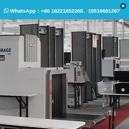

WhatsApp：
+86 18221652268、18516681297