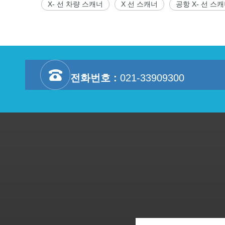
X- 선 차량 스캐너
X 선 스캐너
공항 X- 선 스
전화번호 :
021-33909300