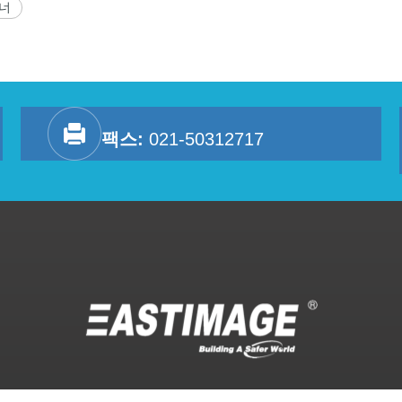
캐너
팩스:
021-50312717