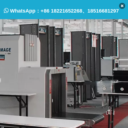

WhatsApp：
+86 18221652268、18516681297
래