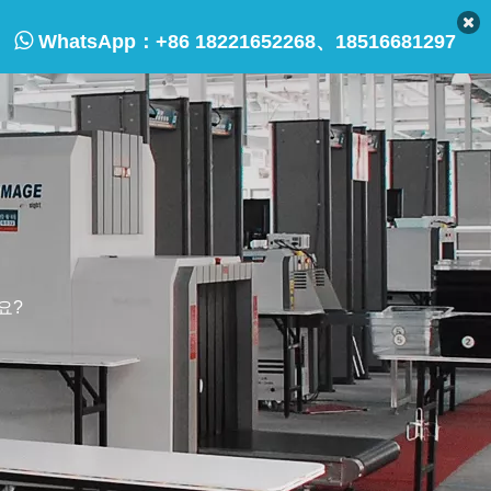

WhatsApp：
+86 18221652268、18516681297
요?