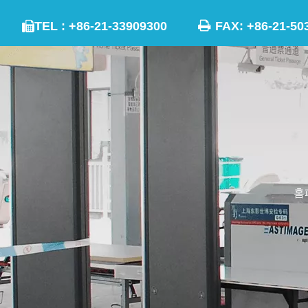

TEL : +86-21-33909300
FAX: +86-21

홈