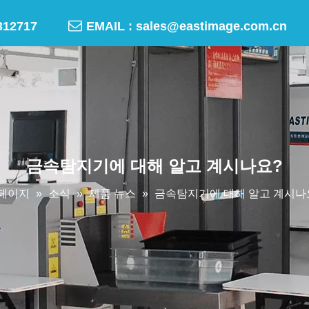

-50312717
EMAIL :
sales@eastimage.com.cn
금속탐지기에 대해 알고 계시나요?
페이지
»
소식
»
제품 뉴스
»
금속탐지기에 대해 알고 계시나