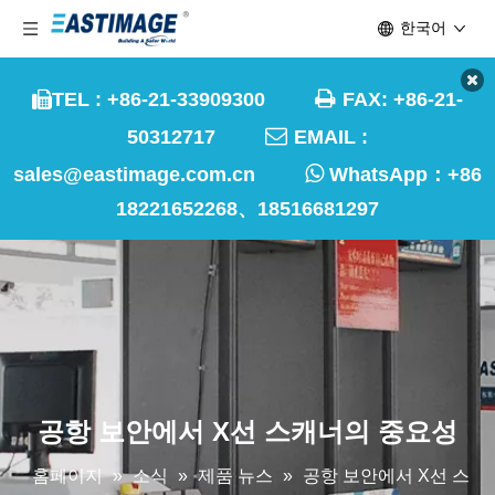
한국어

TEL : +86-21-33909300
FAX: +86-21-


50312717
EMAIL :

sales@eastimage.com.cn
WhatsApp：
+86
18221652268、18516681297
공항 보안에서 X선 ​​스캐너의 중요성
홈페이지
»
소식
»
제품 뉴스
»
공항 보안에서 X선 ​​스