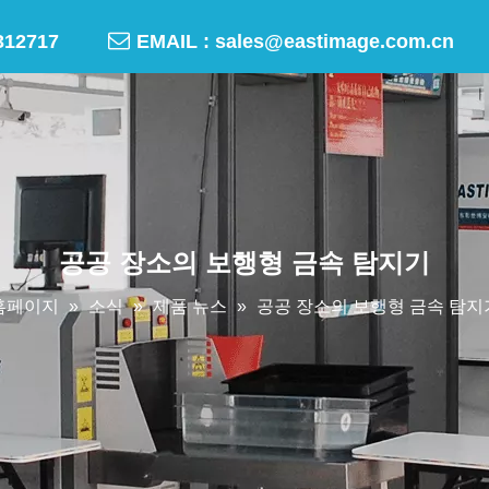

-50312717
EMAIL :
sales@eastimage.com.cn
공공 장소의 보행형 금속 탐지기
홈페이지
»
소식
»
제품 뉴스
»
공공 장소의 보행형 금속 탐지