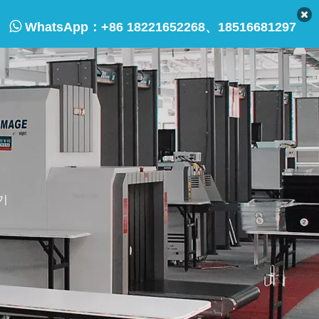

WhatsApp：
+86 18221652268、18516681297
기